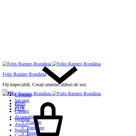
Felix Ramiro România
Fiți impecabili. Creați amintiri alături de noi.
RON
Costume
Sacouri
RON
Veste
EUR
Cămăși
Accesorii
Wishlist
Cravate
About
Papioane
Journal
Bretele
Contact