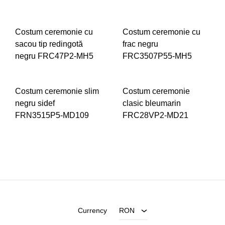
ADD
TO
ADD
Costum ceremonie cu
Costum ceremonie cu
WISHLIST
TO
sacou tip redingotă
frac negru
WIS
negru FRC47P2-MH5
FRC3507P55-MH5
ADD
ADD
Costum ceremonie slim
Costum ceremonie
TO
TO
negru sidef
clasic bleumarin
WISHLIST
WIS
FRN3515P5-MD109
FRC28VP2-MD21
ADD
ADD
TO
TO
WISHLIST
WIS
Currency
RON