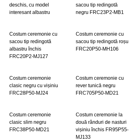
deschis, cu model
sacou tip redingotă
interesant albastru
negru FRC23P2-MB1
ADD
ADD
Costum ceremonie cu
Costum ceremonie cu
TO
TO
sacou tip redingotă
sacou tip redingotă roșu
WISHLIST
WIS
albastru închis
FRC20P50-MH106
FRC20P2-MJ127
ADD
ADD
TO
Costum ceremonie
Costum ceremonie cu
TO
WIS
clasic negru cu vișiniu
rever tunică negru
WISHLIST
FRC28P50-MJ24
FRC705P50-MD21
ADD
ADD
Costum ceremonie
Costum ceremonie la
TO
TO
clasic slim negru
două rânduri de nasturi
WISHLIST
WIS
FRC38P50-MD21
vișiniu închis FR95P55-
MJ133