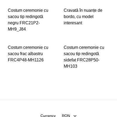
ADD
ADD
Costum ceremonie cu
Cravată în nuanțe de
TO
TO
sacou tip redingotă
bordo, cu model
WISHLIST
WIS
negru FRC21P2-
interesant
MH9_J84
ADD
ADD
TO
Costum ceremonie cu
Costum ceremonie cu
TO
WIS
sacou frac albastru
sacou tip redingotă
WISHLIST
FRC4P48-MH1126
sidefat FRC28P50-
MH103
ADD
TO
ADD
WISHLIST
TO
WIS
Currency
RON