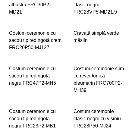
albastru FRC30P2-
clasic negru
MD21
FRC28VP5-MD21.9
ADD
ADD
Costum ceremonie cu
Cravată simplă verde
TO
TO
sacou tip redingotă crem
măslin
WISHLIST
WIS
FRC20P50-MJ127
ADD
ADD
TO
Costum ceremonie cu
Costum ceremonie slim
TO
WIS
sacou tip redingotă
cu rever tunică
WISHLIST
negru FRC47P2-MH5
bleumarin FRC700P2-
MH39
ADD
TO
ADD
Costum ceremonie cu
Costum ceremonie
WISHLIST
TO
sacou tip redingotă
clasic negru cu vișiniu
WIS
negru FRC23P2-MB1
FRC28P50-MJ24