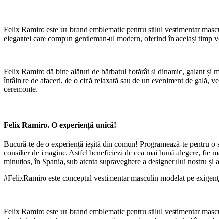
Felix Ramiro este un brand emblematic pentru stilul vestimentar mascul
eleganței care compun gentleman-ul modern, oferind în același timp vers
Felix Ramiro dă bine alături de bărbatul hotărât și dinamic, galant și ma
întâlnire de afaceri, de o cină relaxată sau de un eveniment de gală, ve
ceremonie.
Felix Ramiro. O experiență unică!
Bucură-te de o experiență ieșită din comun! Programează-te pentru o 
consilier de imagine. Astfel beneficiezi de cea mai bună alegere, fie 
minuțios, în Spania, sub atenta supraveghere a designerului nostru și ad
#FelixRamiro este conceptul vestimentar masculin modelat pe exigenţel
Felix Ramiro este un brand emblematic pentru stilul vestimentar mascul