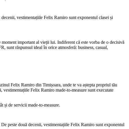
decenii, vestimentațiile Felix Ramiro sunt exponentul clasei și
e moment important al vieții lui. Indiferent că este vorba de o decisivă
FR, sunt răspunsul ideal în orice atmosferă: business, casual,
inul Felix Ramiro din Timișoara, unde te va aștepta propriul tău
ctă, vestimentațiile Felix Ramiro made-to-measure sunt executate
t și de servicii made-to-measure.
a. De peste două decenii, vestimentațiile Felix Ramiro sunt exponentul