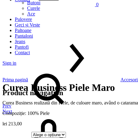
Butoni
0
Curele
Ace
Pulovere
Geci și Veste
Paltoane
Pantaloni
Jeans
Pantofi
Contact
Sign in
Prima pagină
Accesori
Curea Business Piele Maro
Product navigation
Curea Business realizată din Piele, de culoare maro, având o catarama 
Prev
Next
Compoziție: 100% Piele
lei
213,00