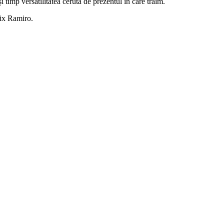
timp versatilitatea cerută de prezentul în care trăim.
lix Ramiro.