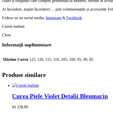
clasei și eleganței care compun gentleman-ul modern, oferind în același 
Ai încredere, inspiri încredere!… prin vestimentațiile și accesoriile Fe
Follow us on social media:
Instagram
&
Facebook
Curele barbati
Close
Informații suplimentare
Mărime Curea
125, 120, 115, 110, 105, 100, 95, 90, 85
Produse similare
Curea Piele Violet Detalii Bleumarin
lei
238,00