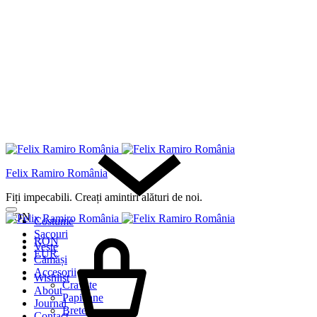
Felix Ramiro România
Fiți impecabili. Creați amintiri alături de noi.
RON
Costume
Sacouri
RON
Veste
EUR
Cămăși
Accesorii
Wishlist
Cravate
About
Papioane
Journal
Bretele
Contact