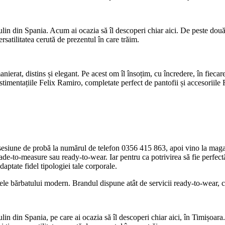
in din Spania. Acum ai ocazia să îl descoperi chiar aici. De peste două 
atilitatea cerută de prezentul în care trăim.
nierat, distins și elegant. Pe acest om îl însoțim, cu încredere, în fiecar
stimentațiile Felix Ramiro, completate perfect de pantofii și accesoriile 
sesiune de probă la numărul de telefon 0356 415 863, apoi vino la magaz
made-to-measure sau ready-to-wear. Iar pentru ca potrivirea să fie perfe
aptate fidel tipologiei tale corporale.
e bărbatului modern. Brandul dispune atât de servicii ready-to-wear, câ
in din Spania, pe care ai ocazia să îl descoperi chiar aici, în Timișoar