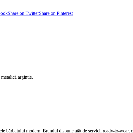
book
Share on Twitter
Share on Pinterest
metalică argintie.
e bărbatului modern. Brandul dispune atât de servicii ready-to-wear, câ