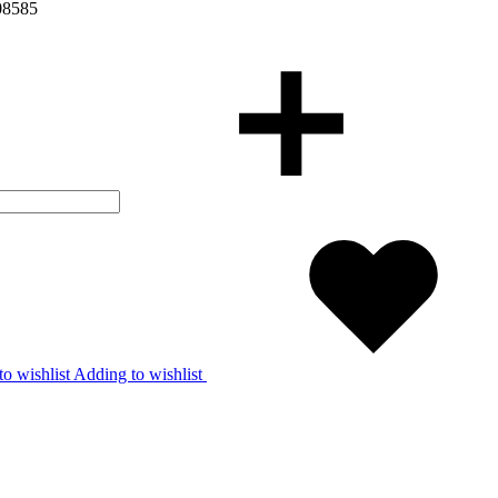
0
85
85
o wishlist
Adding to wishlist