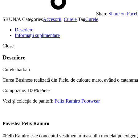
Share
Share on Face
SKU
N/A
Categories
Accesorii
,
Curele
Tag
Curele
Descriere
Informații suplimentare
Close
Descriere
Curele barbati
Curea Business realizată din Piele, de culoare maro, având o catarama 
Compoziție: 100% Piele
Vezi și colecția de pantofi:
Felix Ramiro Footwear
Povestea Felix Ramiro
#FelixRamiro este conceptul vestimentar masculin modelat pe exigenţel