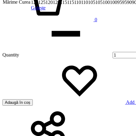
Mărime Curea
125
125
120
120
115
115
110
110
105
105
100
100
95
95
90
9
Golește
0
Quantity
Add t
Adaugă în coș