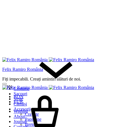
Felix Ramiro România
Fiți impecabili. Creați amintiri alături de noi.
RON
Costume
Sacouri
RON
Veste
EUR
Cămăși
Accesorii
Wishlist
Cravate
About
Papioane
Journal
Bretele
Contact