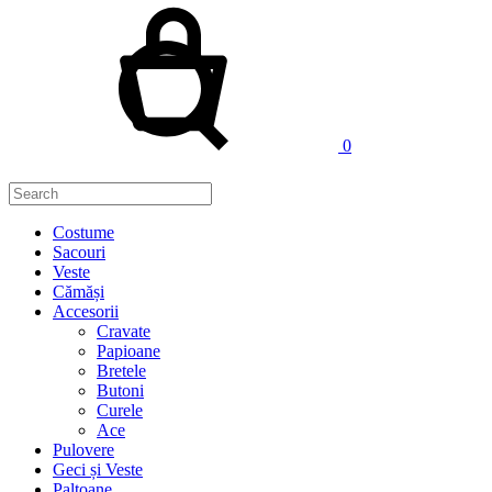
0
Costume
Sacouri
Veste
Cămăși
Accesorii
Cravate
Papioane
Bretele
Butoni
Curele
Ace
Pulovere
Geci și Veste
Paltoane